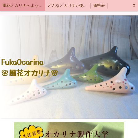
»
風花オカリナへようこそ
どんなオカリナがあるの？
価格表
お問い合わせ
ショッピング
オカリナ製作大学
English
Types of ocarina
風花はどんな音色？
響モデル
季節の柄🌸ヘビーモデル
オカリナTシャツ&グッズ
オカリナLINEスタンプ
FukaOcarina
🌸風花オカリナ🌸