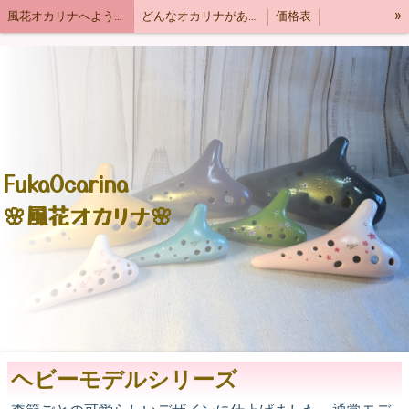
»
風花オカリナへようこそ
どんなオカリナがあるの？
価格表
お問い合わせ
ショッピング
オカリナ製作大学
English
Types of ocarina
風花はどんな音色？
響モデル
季節の柄🌸ヘビーモデル
オカリナTシャツ&グッズ
オカリナLINEスタンプ
FukaOcarina
🌸風花オカリナ🌸
ヘビーモデルシリーズ